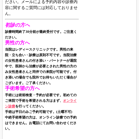
ださい。
メールによる予約内容や診療内
容に関するご質問には対応しておりませ
ん。
初診の方へ
診療時間終了30分前が最終受付です。ご注意く
ださい。
男性の方へ
当院はレディースクリニックです。男性の来
院・立ち合い・診療は原則不可です。当院治療
の女性患者さんの付き添い・パートナーが通院
中で、医師から治療が必要とされた男性の方の
み女性患者さんと同伴での来院が可能です。付
き添いの場合でも院外でお待ちいただく場合が
ございます。ご了承ください。
手術希望の方へ
手術には術前検査・予約が必要です。初めての
ご来院で手術を希望される方はまず、
オンライ
ン診療
を行ってください。
手術は平日のみご予約可能です。(土曜不可)
中絶手術希望の方は、オンライン診療での予約
はできません。お電話にてお問い合わせくださ
い。