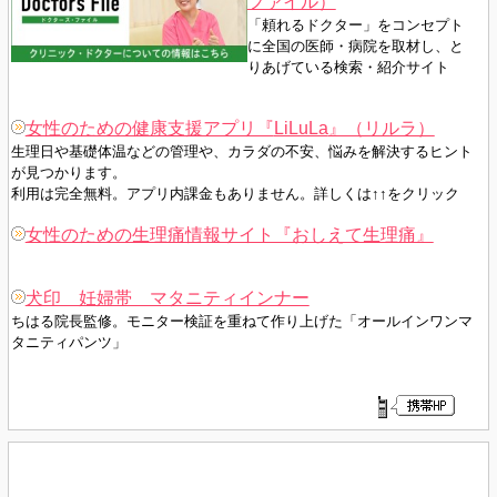
ファイル）
「頼れるドクター」をコンセプト
に全国の医師・病院を取材し、
と
りあげて
いる
検索・紹介サイト
女性のための健康支援アプリ『
LiLuLa
』（リルラ）
生理日や基礎体温などの管理や、カラダの不安、悩みを解決するヒント
が見つかります。
利用は完全無料。アプリ内課金もありません。詳しくは↑↑をクリック
女性のための生理痛情報サイト『おしえて生理痛』
犬印 妊婦帯 マタニティインナー
ちはる院長監修。モニター検証を重ねて作り上げた「オールインワンマ
タニティパンツ」