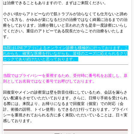
は治療できることもありますので、まずはご来院ください。
小さい頃からアトピーなので肌トラブルが治らなくても仕方ないと諦め
ている方も、かゆみが楽になるだけの治療ではなく綺麗に治るまでの治
療をしております。治療が難しいと言われた方も是非一度診察にいらし
てください。重症のアトピーである院長だからこその治療をいたしま
す。
当院はLINEアプリによるオンライン診療も積極的に行っております。こ
れからも、確実な医療を行いながらも、皆様のニーズに応えられるクリ
ニックであり続けたいと思っております。
当院ではプライバシーを重視するため、受付時に番号札をお渡しし、原
則としてお名前ではなく番号でお呼びしております。
回復室やメインの診察室は壁を防音仕様にしているため、会話を漏らさ
ない配慮をさせていただいております。さらに、日帰り手術を受けられ
る際には、来院より、お帰りになるまで回復室（個室）での対応（会
計、術後の説明、トイレ使用）もできるだけ行っております。プライバ
シーを重視されておられる方に多く来院いただいていることは、日々実
感しております。