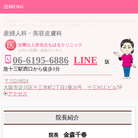
大阪市梅田すぐ 神戸三宮西宮北口塚口豊中吹田茨木市宝塚箕面川西池田高槻市京都四条河原町
から便利 阪急十三駅徒歩1分 産婦人科、美容皮膚科 ちはるクリニック
産婦人科・美容皮膚科
06
-6195-6886
LINE
阪
急十三駅西口から徒歩1分
〒532-0024
大阪市淀川区十三本町2丁目1番26号 十三NLCビル
5F
アクセス
院長紹介
金森千春
院長