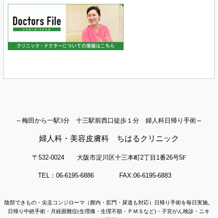
～梅田から一駅3分 十三駅前西口徒歩１分 婦人科日帰り手術～
婦人科・美容皮膚科 ちはるクリニック
〒532-0024
大阪市淀川区十三本町
2
丁目
1
番
26
号
5
F
TEL：06-6195-6886 FAX:06-6195-6883
陰部できもの・尖圭コンジローマ（膣内・肛門・尿道も対応）日帰り手術を毎日実施。
日帰り中絶手術・月経困難症(生理痛・生理不順・ＰＭＳなど)・子宮がん検診・ニキ