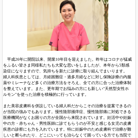
平成26年に開院以来、開業10年目を迎えました。
昨年はコロナが猛威
をふるい皆さま同様私たちも大変な思
いをしましたが、本年から5類感
染症になりますので、気持
ちを新たに診療に取り組んでまいります。
婦人科疾患としては、月経困難症・過多月経などに対し保
険診療の内服
薬やミレーナなど多くの治療方法をそろえ、
全ての方に合った治療体制
を整えています。また、更年期
でお悩みの方にも新しい"天然型女性ホ
ルモン"を使った
治療を積極的に行っています。
また美容皮膚科を併設している婦人科だからこその治療を提案できるの
が当院の強みでもあります。
慢性陰部掻痒症、慢性陰部痛に対処できる
医療機関がなくお困りの方が
全国から来院されています。妊活中や妊娠
中の方・赤ちゃん・男性医師に診てもらうのが不安と感じる女児の皮膚
疾患の診察にも力を入れています。特に妊娠中のため
皮膚科で治療が難
しいと断られたり、どこにいっても治らなくて困っている方でも当院で