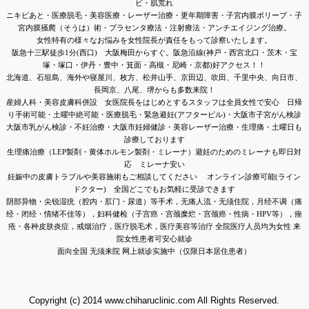
ビ・肌荒れ
ニキビあと・医療脱毛・美容医療・レーザー治療・更年期障害・子宮内膜ポリープ・子
宮内膜
掻爬（そうは）術・
プラセンタ療法・注射療法・アンチエイジング治療。
女性特有の様々なお悩みを女性院長が責任をもって診察いたします。
阪急十三駅徒歩1分(西口)
大阪梅田からすぐ。阪急沿線(
神戸・西宮北口・茨木・宝
塚・塚口・伊丹・豊中・箕面・高槻・尼崎・京都)好アクセス！！
北海道、石垣島、海外や寝屋川、枚方、松井山手、京田辺、吹田、千里中央、向日市、
長岡京、八尾、堺からも多数来院！
産婦人科・美容皮膚科併設 女医院長をはじめとするスタッフは全員女性で安心 日帰
り手術可能・土曜中絶可能・医療
脱毛・緊急避妊(アフターピル)・大阪市子宮がん検診
大阪市乳がん検診・不妊治療・大阪市妊婦健診・美容レーザー治療・
生理痛・土曜日も
診療しております
生理痛治療（LEP製剤・黄体ホルモン製剤・ミレーナ）避妊のためのミレーナも即日対
応 ミレーナ安い
妊娠中の皮膚トラブルや美容施術もご相談してください
オンライン診療可能(ライン
ドクター) 全国どこでもお気軽に受診できます
阴部异物・尖锐湿疣（腔内
・肛门・尿道
）等手术，无痛人流
・无须住院，月经不调（痛
经・闭经・情绪不佳等），妇科健检（子宫癌・宫颈糜烂・宫颈癌・性病・HPV等），痤
疮・各种皮肤炎症，戒烟治疗，医疗脱毛术，医疗美容等治疗 全院医疗人员均为女性 来
院女性患者可安心就诊
面向全国 无须来院 网上就诊实施中（仅限日本居住患者）
Copyright (c) 2014 www.chiharuclinic.com All Rights Reserved.