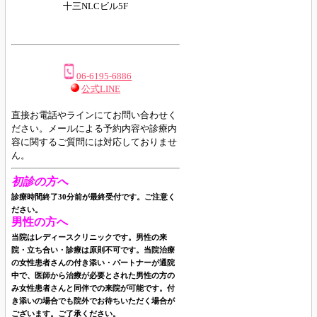
十三NLCビル5F
06-6195-6886
公式LINE
直接お電話やラインにてお問い合わせく
ださい。
メールによる予約内容や診療内
容に関するご質問には対応しておりませ
ん。
初診の方へ
診療時間終了30分前が最終受付です。ご注意く
ださい。
男性の方へ
当院はレディースクリニックです。男性の来
院・立ち合い・診療は原則不可です。当院治療
の女性患者さんの付き添い・パートナーが通院
中で、医師から治療が必要とされた男性の方の
み女性患者さんと同伴での来院が可能です。付
き添いの場合でも院外でお待ちいただく場合が
ございます。ご了承ください。