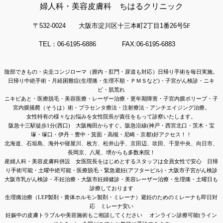
婦人科・美容皮膚科 ちはるクリニック
〒532-0024
大阪市淀川区十三本町
2
丁目
1
番
26
号
5
F
TEL：06-6195-6886 FAX:06-6195-6883
陰部できもの・尖圭コンジローマ（膣内・肛門・尿道も対応）日帰り手術を毎日実施。
日帰り中絶手術・月経困難症(生理痛・生理不順・ＰＭＳなど)・子宮がん検診・ニキ
ビ・肌荒れ
ニキビあと・医療脱毛・美容医療・レーザー治療・更年期障害・子宮内膜ポリープ・子
宮内膜
掻爬（そうは）術・
プラセンタ療法・注射療法・アンチエイジング治療。
女性特有の様々なお悩みを女性院長が責任をもって診察いたします。
阪急十三駅徒歩1分(西口)
大阪梅田からすぐ。阪急沿線(
神戸・西宮北口・茨木・宝
塚・塚口・伊丹・豊中・箕面・高槻・尼崎・京都)好アクセス！！
北海道、石垣島、海外や寝屋川、枚方、松井山手、京田辺、吹田、千里中央、向日市、
長岡京、八尾、堺からも多数来院！
産婦人科・美容皮膚科併設 女医院長をはじめとするスタッフは全員女性で安心 日帰
り手術可能・土曜中絶可能・医療
脱毛・緊急避妊(アフターピル)・大阪市子宮がん検診
大阪市乳がん検診・不妊治療・大阪市妊婦健診・美容レーザー治療・
生理痛・土曜日も
診療しております
生理痛治療（LEP製剤・黄体ホルモン製剤・ミレーナ）避妊のためのミレーナも即日対
応 ミレーナ安い
妊娠中の皮膚トラブルや美容施術もご相談してください
オンライン診療可能(ライン