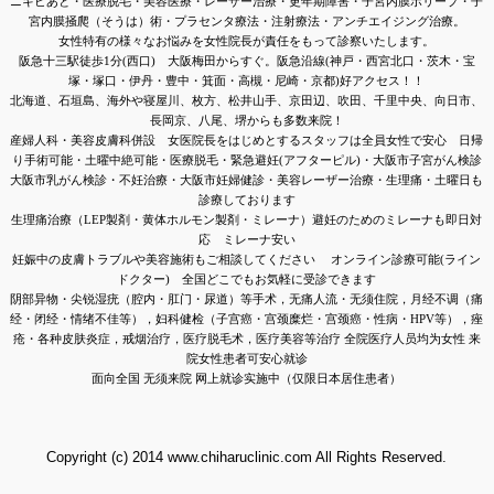
ニキビあと・医療脱毛・美容医療・レーザー治療・更年期障害・子宮内膜ポリープ・子
宮内膜
掻爬（そうは）術・
プラセンタ療法・注射療法・アンチエイジング治療。
女性特有の様々なお悩みを女性院長が責任をもって診察いたします。
阪急十三駅徒歩1分(西口)
大阪梅田からすぐ。阪急沿線(
神戸・西宮北口・茨木・宝
塚・塚口・伊丹・豊中・箕面・高槻・尼崎・京都)好アクセス！！
北海道、石垣島、海外や寝屋川、枚方、松井山手、京田辺、吹田、千里中央、向日市、
長岡京、八尾、堺からも多数来院！
産婦人科・美容皮膚科併設 女医院長をはじめとするスタッフは全員女性で安心 日帰
り手術可能・土曜中絶可能・医療
脱毛・緊急避妊(アフターピル)・大阪市子宮がん検診
大阪市乳がん検診・不妊治療・大阪市妊婦健診・美容レーザー治療・
生理痛・土曜日も
診療しております
生理痛治療（LEP製剤・黄体ホルモン製剤・ミレーナ）避妊のためのミレーナも即日対
応 ミレーナ安い
妊娠中の皮膚トラブルや美容施術もご相談してください
オンライン診療可能(ライン
ドクター) 全国どこでもお気軽に受診できます
阴部异物・尖锐湿疣（腔内
・肛门・尿道
）等手术，无痛人流
・无须住院，月经不调（痛
经・闭经・情绪不佳等），妇科健检（子宫癌・宫颈糜烂・宫颈癌・性病・HPV等），痤
疮・各种皮肤炎症，戒烟治疗，医疗脱毛术，医疗美容等治疗 全院医疗人员均为女性 来
院女性患者可安心就诊
面向全国 无须来院 网上就诊实施中（仅限日本居住患者）
Copyright (c) 2014 www.chiharuclinic.com All Rights Reserved.