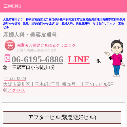
大阪市梅田すぐ 神戸三宮西宮北口塚口伊丹豊中吹田茨木市宝塚箕面川西池田高槻市京都四条河
原町から便利 阪急十三駅西口から徒歩1分 産婦人科、美容皮膚科 ちはるクリニック 緊急
ピル
産婦人科・美容皮膚科
06
-6195-6886
LINE
阪
急十三駅西口から徒歩1分
〒532-0024
大阪市淀川区十三本町2丁目1番26号 十三NLCビル
5F
アクセス
アフターピル(緊急避妊ピル)