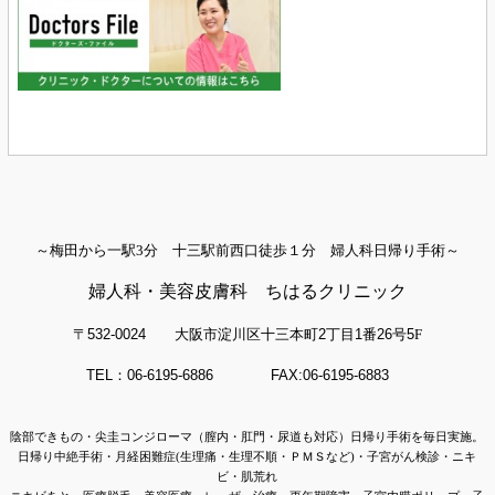
～梅田から一駅3分 十三駅前西口徒歩１分 婦人科日帰り手術～
婦人科・美容皮膚科 ちはるクリニック
〒532-0024
大阪市淀川区十三本町
2
丁目
1
番
26
号
5
F
TEL：06-6195-6886 FAX:06-6195-6883
陰部できもの・尖圭コンジローマ（膣内・肛門・尿道も対応）日帰り手術を毎日実施。
日帰り中絶手術・月経困難症(生理痛・生理不順・ＰＭＳなど)・子宮がん検診・ニキ
ビ・肌荒れ