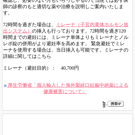
確認し、必要のない方もいらっしゃるので当院では必ず医
師の診察のもと適切な薬や治療を説明しご案内いたしま
す。
72時間を過ぎた場合は、
ミレーナ（子宮内黄体ホルモン放
出システム）
の挿入も行っております。
72時間を過ぎ120
時間までの避妊には、ミレーナ単体よりもミレーナとノル
レボ錠の併用が
より避妊率を高めます。 緊急避妊でミレ
ーナを使用する場合は、当日挿入も可能です。ミレーナの
詳細に関してはこちら
ミレーナ（避妊目的）： 40,700円
厚生労働省「個人輸入した海外製経口妊娠中絶薬による
健康被害について」