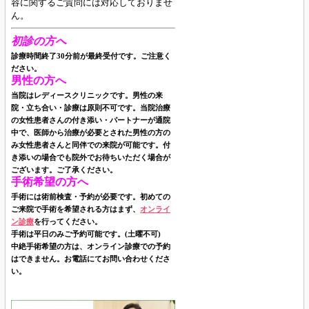
容に関するご質問には対応しておりませ
ん。
初診の方へ
診療時間終了30分前が最終受付です。ご注意く
ださい。
男性の方へ
当院はレディースクリニックです。男性の来
院・立ち合い・診療は原則不可です。当院治療
の女性患者さんの付き添い・パートナーが通院
中で、医師から治療が必要とされた男性の方の
み女性患者さんと同伴での来院が可能です。付
き添いの場合でも院外でお待ちいただく場合が
ございます。ご了承ください。
手術希望の方へ
手術には術前検査・予約が必要です。初めての
ご来院で手術を希望される方はまず、
オンライ
ン診療
を行ってください。
手術は平日のみご予約可能です。(土曜不可)
中絶手術希望の方は、オンライン診療での予約
はできません。お電話にてお問い合わせくださ
い。