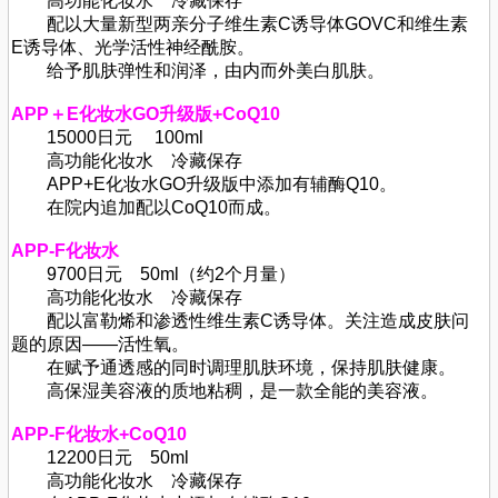
高功能化妆水 冷藏保存
配以大量新型两亲分子维生素C诱导体GOVC和维生素
E诱导体、光学活性神经酰胺。
给予肌肤弹性和润泽，由内而外美白肌肤。
APP＋E化妆水GO升级版+CoQ10
15000日元 100ml
高功能化妆水 冷藏保存
APP+E化妆水GO升级版中添加有辅酶Q10。
在院内追加配以CoQ10而成。
APP-F化妆水
9700日元 50ml（约2个月量）
高功能化妆水 冷藏保存
配以富勒烯和渗透性维生素C诱导体。关注造成皮肤问
题的原因——活性氧。
在赋予通透感的同时调理肌肤环境，保持肌肤健康。
高保湿美容液的质地粘稠，是一款全能的美容液。
APP-F化妆水+CoQ10
12200日元 50ml
高功能化妆水 冷藏保存