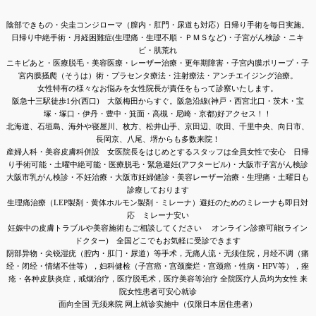
陰部できもの・尖圭コンジローマ（膣内・肛門・尿道も対応）日帰り手術を毎日実施。
日帰り中絶手術・月経困難症(生理痛・生理不順・ＰＭＳなど)・子宮がん検診・ニキ
ビ・肌荒れ
ニキビあと・医療脱毛・美容医療・レーザー治療・更年期障害・子宮内膜ポリープ・子
宮内膜
掻爬（そうは）術・
プラセンタ療法・注射療法・アンチエイジング治療。
女性特有の様々なお悩みを女性院長が責任をもって診察いたします。
阪急十三駅徒歩1分(西口)
大阪梅田からすぐ。阪急沿線(
神戸・西宮北口・茨木・宝
塚・塚口・伊丹・豊中・箕面・高槻・尼崎・京都)好アクセス！！
北海道、石垣島、海外や寝屋川、枚方、松井山手、京田辺、吹田、千里中央、向日市、
長岡京、八尾、堺からも多数来院！
産婦人科・美容皮膚科併設 女医院長をはじめとするスタッフは全員女性で安心 日帰
り手術可能・土曜中絶可能・医療
脱毛・緊急避妊(アフターピル)・大阪市子宮がん検診
大阪市乳がん検診・不妊治療・大阪市妊婦健診・美容レーザー治療・
生理痛・土曜日も
診療しております
生理痛治療（LEP製剤・黄体ホルモン製剤・ミレーナ）避妊のためのミレーナも即日対
応 ミレーナ安い
妊娠中の皮膚トラブルや美容施術もご相談してください
オンライン診療可能(ライン
ドクター) 全国どこでもお気軽に受診できます
阴部异物・尖锐湿疣（腔内
・肛门・尿道
）等手术，无痛人流
・无须住院，月经不调（痛
经・闭经・情绪不佳等），妇科健检（子宫癌・宫颈糜烂・宫颈癌・性病・HPV等），痤
疮・各种皮肤炎症，戒烟治疗，医疗脱毛术，医疗美容等治疗 全院医疗人员均为女性 来
院女性患者可安心就诊
面向全国 无须来院 网上就诊实施中（仅限日本居住患者）