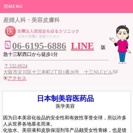
産婦人科・美容皮膚科
06
-6195-6886
LINE
阪
急十三駅西口から徒歩1分
〒532-0024
大阪市淀川区十三本町2丁目1番26号 十三NLCビル
5F
アクセス
日本制美容医药品
医学美容
因为日本美容化妆品的安全性和有效性享誉全球，所以许多
人从世界各地慕名而来。
化妆水、美容液和皮肤保湿剂等产品颇受女性青睐，也是馈