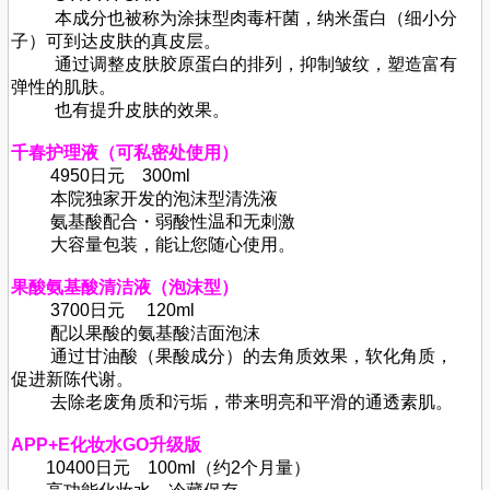
本成分也被称为涂抹型肉毒杆菌，纳米蛋白（细小分
子）可到达皮肤的真皮层。
通过调整皮肤胶原蛋白的排列，抑制皱纹，塑造富有
弹性的肌肤。
也有提升皮肤的效果。
千春护理液（可私密处使用）
4950日元 300ml
本院独家开发的泡沫型清洗液
氨基酸配合・弱酸性温和无刺激
大容量包装，能让您随心使用。
果酸氨基酸清洁液（泡沫型）
3700日元 120ml
配以果酸的氨基酸洁面泡沫
通过甘油酸（果酸成分）的去角质效果，软化角质，
促进新陈代谢。
去除老废角质和污垢，带来明亮和平滑的通透素肌。
APP+E化妆水GO升级版
10400日元 100ml（约2个月量）