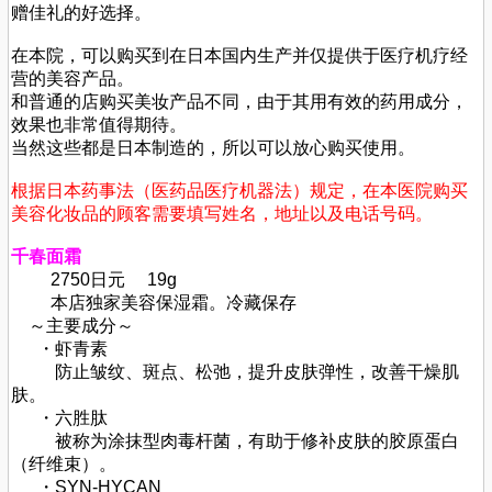
赠佳礼的好选择。
在本院，可以购买到在日本国内生产并仅提供于医疗机疗经
营的美容产品。
和普通的店购买美妆产品不同，由于其用有效的药用成分，
效果也非常值得期待。
当然这些都是日本制造的，所以可以放心购买使用。
根据日本药事法（医药品医疗机器法）规定，在本医院购买
美容化妆品的顾客需要填写姓名，地址以及电话号码。
千春面霜
2750日元 19g
本店独家美容保湿霜。冷藏保存
～主要成分～
・虾青素
防止皱纹、斑点、松弛，提升皮肤弹性，改善干燥肌
肤。
・六胜肽
被称为涂抹型肉毒杆菌，有助于修补皮肤的胶原蛋白
（纤维束）。
・SYN-HYCAN