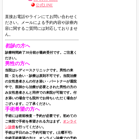
公式LINE
直接お電話やラインにてお問い合わせく
ださい。
メールによる予約内容や診療内
容に関するご質問には対応しておりませ
ん。
初診の方へ
診療時間終了30分前が最終受付です。ご注意く
ださい。
男性の方へ
当院はレディースクリニックです。男性の来
院・立ち合い・診療は原則不可です。当院治療
の女性患者さんの付き添い・パートナーが通院
中で、医師から治療が必要とされた男性の方の
み女性患者さんと同伴での来院が可能です。付
き添いの場合でも院外でお待ちいただく場合が
ございます。ご了承ください。
手術希望の方へ
手術には術前検査・予約が必要です。初めての
ご来院で手術を希望される方はまず、
オンライ
ン診療
を行ってください。
手術は平日のみご予約可能です。(土曜不可)
中絶手術希望の方は、オンライン診療での予約