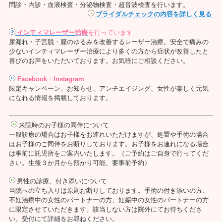
問診・内診・血液検査・分泌物検査・超音波検査を行います。
ブライダルチェックの内容を詳しく見る
インティマレーザー治療
を行っています
尿漏れ・子宮脱・膣のゆるみを改善するレーザー治療。安全で痛みの
少ないインティマレーザー治療により多くの方から症状が改善したと
喜びのお声をいただいております。お気軽にご相談ください。
Facebook
・
Instagram
限定キャンペーン、お知らせ、アンチエイジング、女性が楽しく元気
になれる情報を掲載しております。
来院時のお子様の同伴について
一般診療の場合はお子様をお連れいただけますが、処置や手術の場合
はお子様のご同伴をお断りしております。お子様をお連れになる場合
は事前に託児所をご案内いたします。（ご予約はご自身で行ってくだ
さい。生後３か月から預かり可能、要事前予約）
男性の診療、付き添いについて
当院への立ち入りは原則お断りしております。手術の付き添いの方、
不妊治療中の女性のパートナーの方、妊娠中の女性のパートナーの方
に限定させていただきます。該当しない方は院外にてお待ちくださ
い。受付にて詳細をお尋ねください。