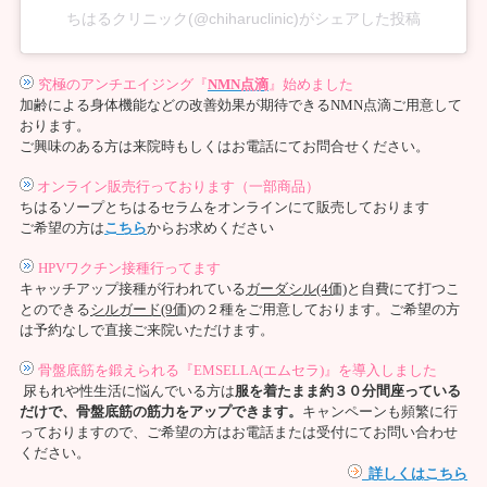
ちはるクリニック(@chiharuclinic)がシェアした投稿
究極のアンチエイジング『
NMN点滴
』始めました
加齢による身体機能などの改善効果が期待できるNMN点滴ご用意して
おります。
ご興味のある方は来院時もしくはお電話にてお問合せください。
オンライン販売行っております（一部商品）
ちはるソープとちはるセラムをオンラインにて販売しております
ご希望の方は
こちら
からお求めください
HPVワクチン接種行ってます
キャッチアップ接種が行われている
ガーダシル(4価)
と自費にて打つこ
とのできる
シルガード(9価)
の２種をご用意しております。ご希望の方
は予約なしで直接ご来院いただけます。
骨盤底筋を鍛えられる『EMSELLA(エムセラ)』を導入しました
尿もれや性生活に悩んでいる方は
服を着たまま約３０分間座っている
だけで、骨盤底筋の筋力をアップできます。
キャンペーンも頻繁に行
っておりますので、ご希望の方はお電話または受付にてお問い合わせ
ください。
詳しくはこちら