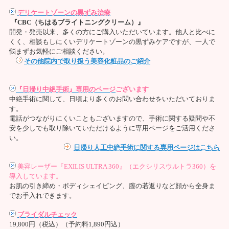
デリケートゾーンの黒ずみ治療
『CBC（ちはるブライトニングクリーム）』
開発・発売以来、多くの方にご購入いただいています。他人と比べに
くく、相談もしにくいデリケートゾーンの黒ずみケアですが、一人で
悩まずお気軽にご相談ください。
その他院内で取り扱う美容化粧品のご紹介
『日帰り中絶手術』専用のページ
ございます
中絶手術に関して、日頃より多くのお問い合わせをいただいておりま
す。
電話がつながりにくいこともございますので、手術に関する疑問や不
安を少しでも取り除いていただけるように専用ページをご活用くださ
い。
日帰り人工中絶手術に関する専用ページはこちら
美容レーザー『EXILIS ULTRA 360』（エクシリスウルトラ360）を
導入しています。
お肌の引き締め・ボディシェイピング、膣の若返りなど顔から全身ま
でお手入れできます。
ブライダルチェック
19,800円（税込）（予約料1,890円込）